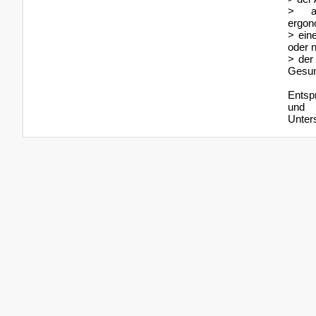
> arb
ergon
> ein
oder 
> der
Gesun
Entsp
und 
Unters