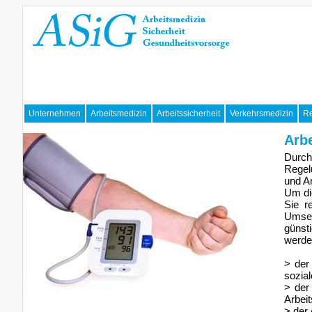
Unternehmen
Arbeitsmedizin
Arbeitssicherheit
Verkehrsmedizin
Re
Arb
Durc
Regel
und A
Um di
Sie r
Umset
günst
werden
> der
sozial
> der
Arbeit
> der