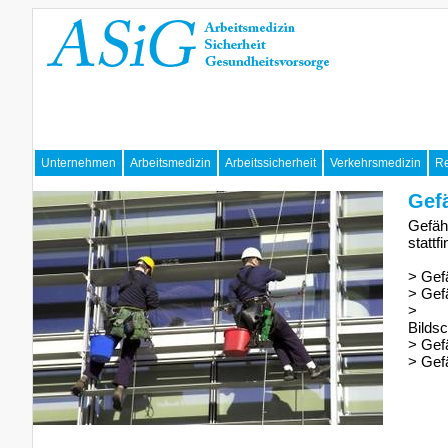
Unternehmen
Arbeitsmedizin
Arbeitssicherheit
Verkehrsmedizin
Re
Gef
Gefäh
stattf
> Gef
> Gef
> G
Bilds
> Gef
> Gef